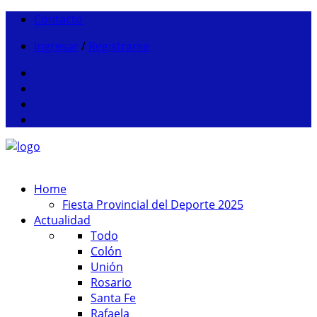
Contacto
Ingresar
/
Registrarse
Home
Fiesta Provincial del Deporte 2025
Actualidad
Todo
Colón
Unión
Rosario
Santa Fe
Rafaela