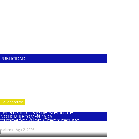
PUBLICIDAD
Polideportivo
¨El Rusito¨ sigue siendo el
NOTICIA RECOMENDADA
campeón: Alan Crenz retuvo...
enelarea
Ago 2, 2026