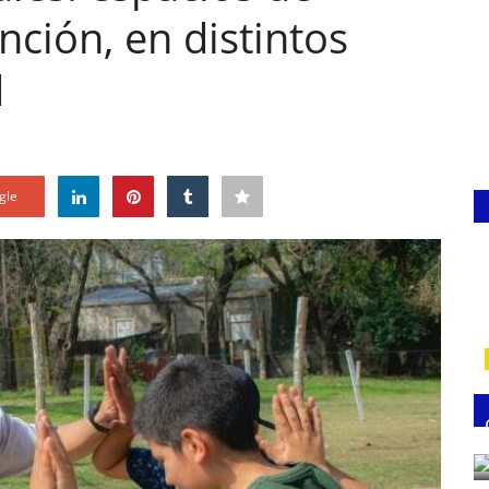
nción, en distintos
d
gle