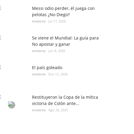
Messi odio perder, él juega con
pelotas ¿No Diego?
enelarea
Jul 17, 2026
Se viene el Mundial: La guía para
No apostar y ganar
enelarea
Jun 8, 2026
El país goleado
enelarea
Ene 12, 2026
Restituyeron la Copa de la mítica
victoria de Colón ante...
enelarea
Ago 29, 2025