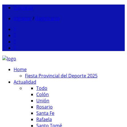
Contacto
Ingresar
/
Registrarse
Home
Fiesta Provincial del Deporte 2025
Actualidad
Todo
Colón
Unión
Rosario
Santa Fe
Rafaela
Santo Tomé