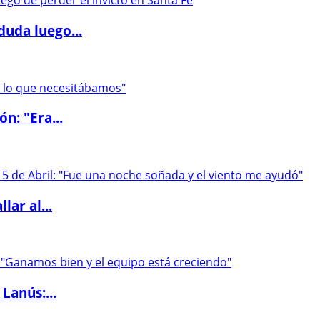
duda luego...
ón: "Era...
lar al...
Lanús:...