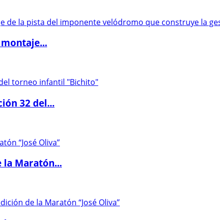
 montaje...
ón 32 del...
 la Maratón...