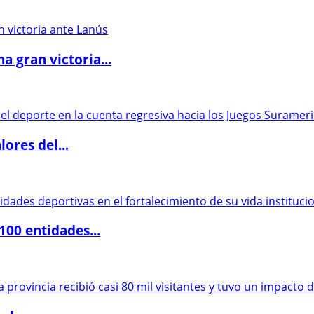
 gran victoria...
ores del...
00 entidades...