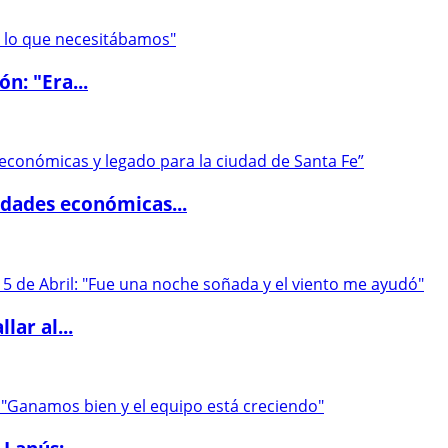
ón: "Era...
dades económicas...
lar al...