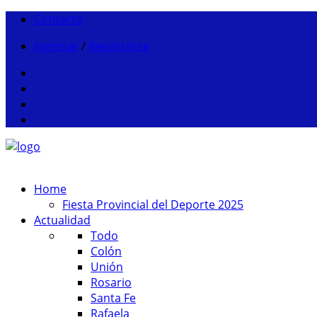
Contacto
Ingresar
/
Registrarse
Home
Fiesta Provincial del Deporte 2025
Actualidad
Todo
Colón
Unión
Rosario
Santa Fe
Rafaela