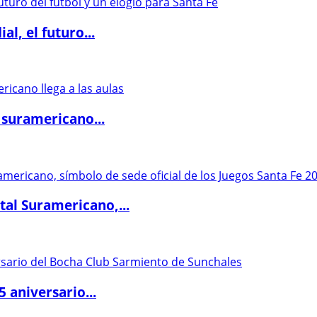
l, el futuro...
 suramericano...
al Suramericano,...
5 aniversario...