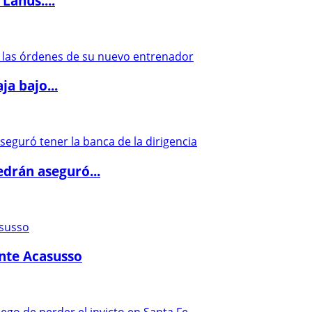
Lanús:...
a bajo...
drán aseguró...
ante Acasusso