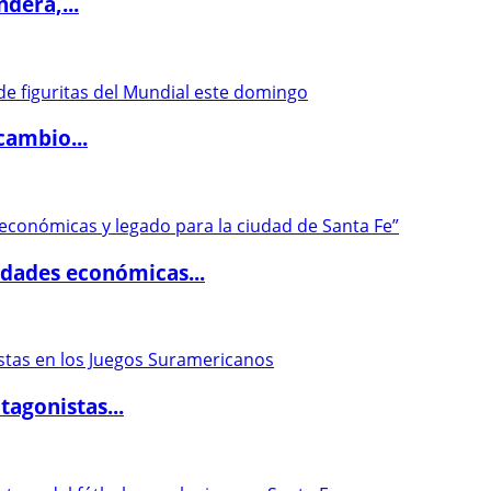
dera,...
cambio...
dades económicas...
agonistas...