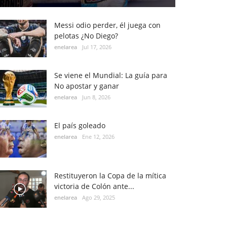
Messi odio perder, él juega con
pelotas ¿No Diego?
enelarea
Jul 17, 2026
Se viene el Mundial: La guía para
No apostar y ganar
enelarea
Jun 8, 2026
El país goleado
enelarea
Ene 12, 2026
Restituyeron la Copa de la mítica
victoria de Colón ante...
enelarea
Ago 29, 2025