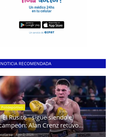
NOTICIA RECOMENDADA
Polideportivo
¨El Rusito¨ sigue siendo el
campeón: Alan Crenz retuvo...
enelarea
Ago 2, 2026