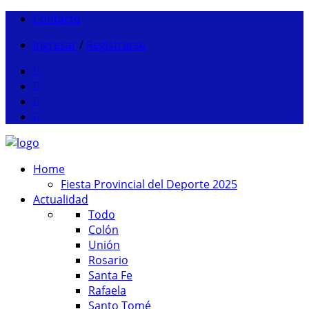
Contacto
Ingresar
/
Registrarse
Home
Fiesta Provincial del Deporte 2025
Actualidad
Todo
Colón
Unión
Rosario
Santa Fe
Rafaela
Santo Tomé