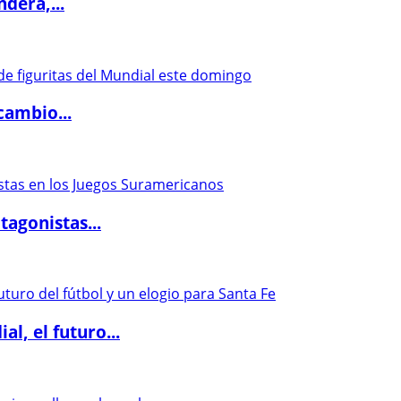
dera,...
cambio...
agonistas...
l, el futuro...