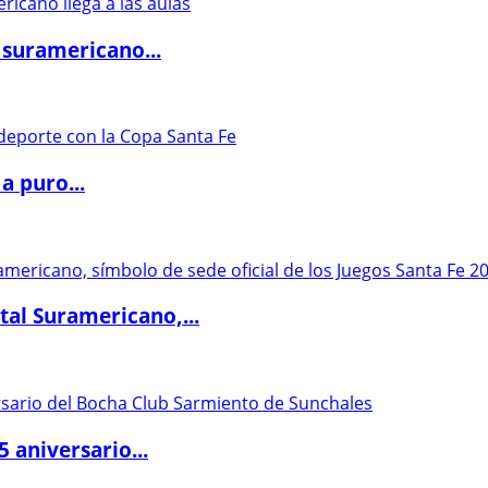
 suramericano...
a puro...
al Suramericano,...
5 aniversario...