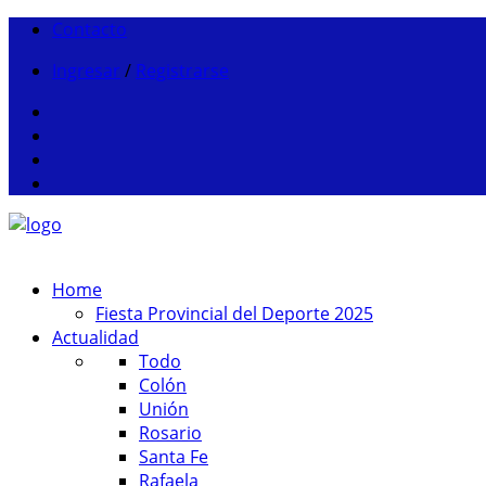
Contacto
Ingresar
/
Registrarse
Home
Fiesta Provincial del Deporte 2025
Actualidad
Todo
Colón
Unión
Rosario
Santa Fe
Rafaela