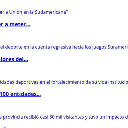
r a meter...
ores del...
00 entidades...