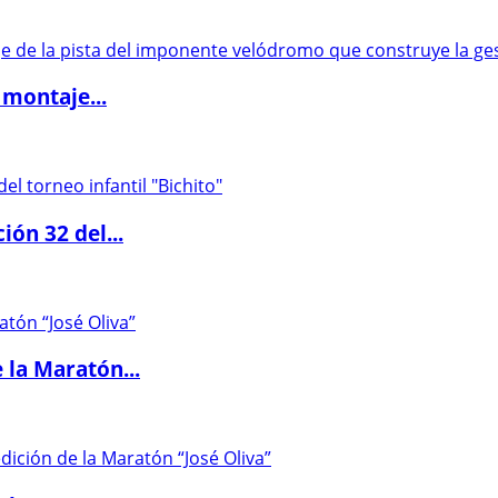
 montaje...
ón 32 del...
 la Maratón...