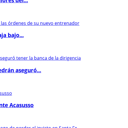
ores del...
a bajo...
drán aseguró...
ante Acasusso