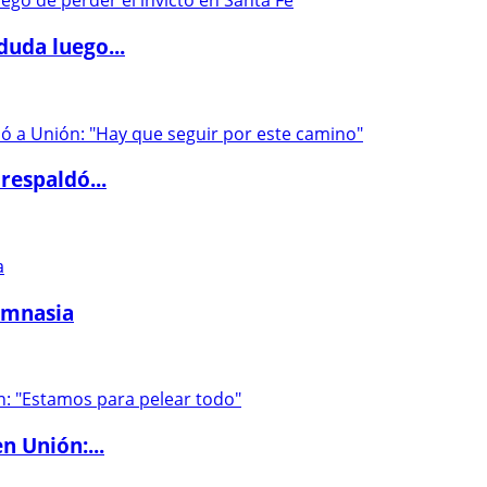
duda luego...
respaldó...
imnasia
n Unión:...