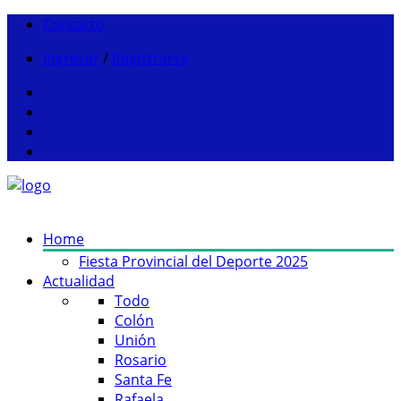
Contacto
Ingresar
/
Registrarse
Home
Fiesta Provincial del Deporte 2025
Actualidad
Todo
Colón
Unión
Rosario
Santa Fe
Rafaela