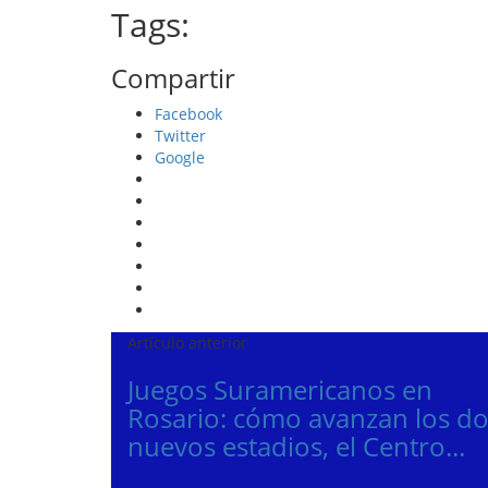
Tags:
Compartir
Facebook
Twitter
Google
Artículo anterior
Juegos Suramericanos en
Rosario: cómo avanzan los d
nuevos estadios, el Centro...