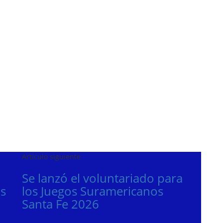
Artículo siguiente
Se lanzó el voluntariado para
os
los Juegos Suramericanos
Santa Fe 2026