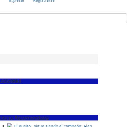
s
Ingresar
Registrarse
ublicidad
oticia Recomendada