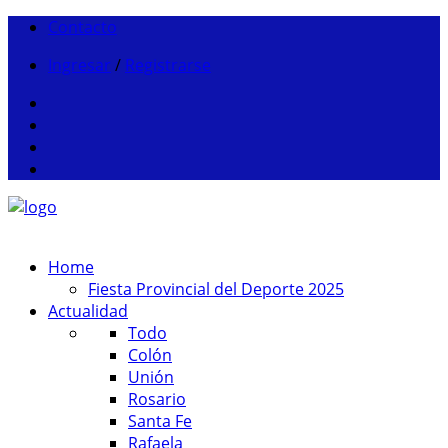
Contacto
Ingresar
/
Registrarse
Home
Fiesta Provincial del Deporte 2025
Actualidad
Todo
Colón
Unión
Rosario
Santa Fe
Rafaela