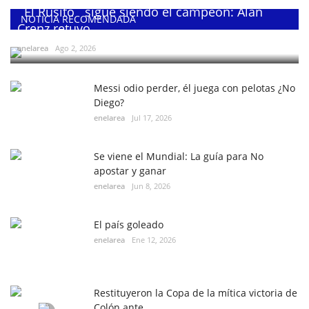
¨El Rusito¨ sigue siendo el campeón: Alan
NOTICIA RECOMENDADA
Crenz retuvo...
enelarea
Ago 2, 2026
Messi odio perder, él juega con pelotas ¿No
Diego?
enelarea
Jul 17, 2026
Se viene el Mundial: La guía para No
apostar y ganar
enelarea
Jun 8, 2026
El país goleado
enelarea
Ene 12, 2026
Restituyeron la Copa de la mítica victoria de
Colón ante...