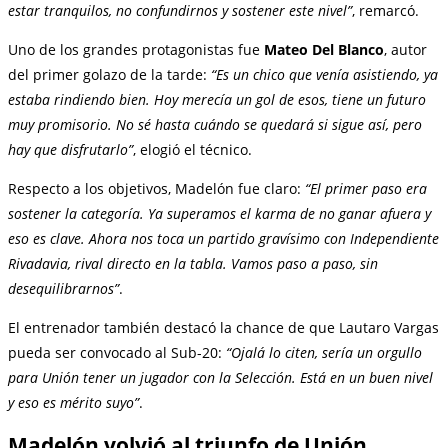
estar tranquilos, no confundirnos y sostener este nivel”
, remarcó.
Uno de los grandes protagonistas fue
Mateo Del Blanco
, autor
del primer golazo de la tarde:
“Es un chico que venía asistiendo, ya
estaba rindiendo bien. Hoy merecía un gol de esos, tiene un futuro
muy promisorio. No sé hasta cuándo se quedará si sigue así, pero
hay que disfrutarlo”
, elogió el técnico.
Respecto a los objetivos, Madelón fue claro:
“El primer paso era
sostener la categoría. Ya superamos el karma de no ganar afuera y
eso es clave. Ahora nos toca un partido gravísimo con Independiente
Rivadavia, rival directo en la tabla. Vamos paso a paso, sin
desequilibrarnos”
.
El entrenador también destacó la chance de que Lautaro Vargas
pueda ser convocado al Sub-20:
“Ojalá lo citen, sería un orgullo
para Unión tener un jugador con la Selección. Está en un buen nivel
y eso es mérito suyo”
.
Madelón volvió al triunfo de Unión