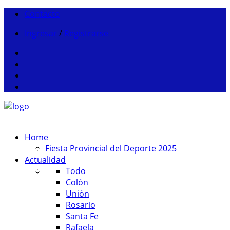
Contacto
Ingresar
/
Registrarse
Home
Fiesta Provincial del Deporte 2025
Actualidad
Todo
Colón
Unión
Rosario
Santa Fe
Rafaela