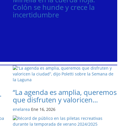
Colón se hunde y crece la
incertidumbre
“La agenda es amplia, queremos
.
que disfruten y valoricen...
enelarea
Ene 16, 2026