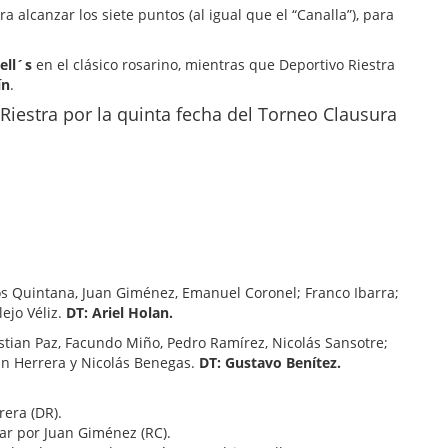
a alcanzar los siete puntos (al igual que el “Canalla”), para
ell´s
en el clásico rosarino, mientras que Deportivo Riestra
ín
.
 Riestra por la quinta fecha del Torneo Clausura
los Quintana, Juan Giménez, Emanuel Coronel; Franco Ibarra;
ejo Véliz.
DT: Ariel Holan.
istian Paz, Facundo Miño, Pedro Ramírez, Nicolás Sansotre;
han Herrera y Nicolás Benegas.
DT: Gustavo Benítez.
era (DR).
ar por Juan Giménez (RC).