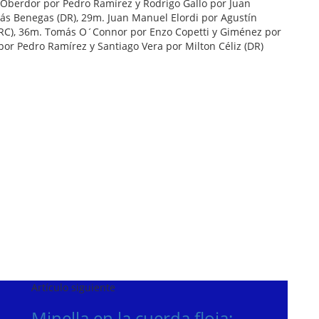
Oberdor por Pedro Ramírez y Rodrigo Gallo por Juan
ás Benegas (DR), 29m. Juan Manuel Elordi por Agustín
(RC), 36m. Tomás O´Connor por Enzo Copetti y Giménez por
or Pedro Ramírez y Santiago Vera por Milton Céliz (DR)
Artículo siguiente
Minella en la cuerda floja: