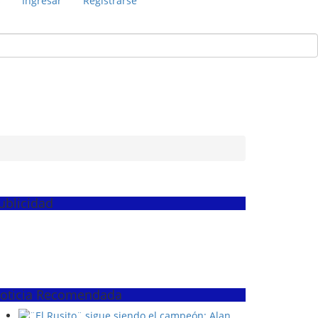
s
Ingresar
Registrarse
ublicidad
oticia Recomendada