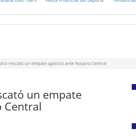
añana UNO 106-3
Fiesta Provincial del Deporte
Tendencia
stra rescató un empate agónico ante Rosario Central
P
escató un empate
 Central
N