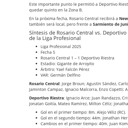
Este importante punto le permitió a Deportivo Riestr
quedar quinto en la Zona B.
En la próxima fecha, Rosario Central recibirá a
New
también será local, pero frente a
Sarmiento de Jun
Síntesis de Rosario Central vs. Deportivo
de la Liga Profesional
Liga Profesional 2025
Fecha 5
Rosario Central 1 – 1 Deportivo Riestra
Estadio: Gigante de Arroyito
Árbitro: Yael Falcón Pérez
VAR: Germán Delfino
Rosario Central
: Jorge Broun; Agustín Sández, Car
Jaminton Campaz, Ignacio Malcorra, Enzo Copetti; Al
Deportivo Riestra
: Ignacio Arce; Juan Randazzo, Cr
Jonatan Goitía, Mateo Ramírez, Milton Céliz; Jonat
Gol en el primer tiempo: 8m. Alejo Véliz (RC).
Gol en el segundo tiempo: 44m. Jonathan Herr
Cambios en el primer tiempo: 40m. Juan Kom