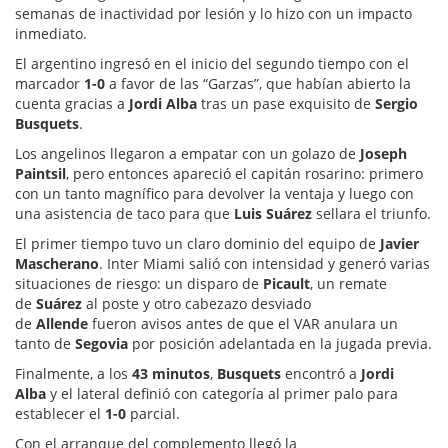
semanas de inactividad por lesión y lo hizo con un impacto
inmediato.
El argentino ingresó en el inicio del segundo tiempo con el
marcador
1-0
a favor de las “Garzas”, que habían abierto la
cuenta gracias a
Jordi Alba
tras un pase exquisito de
Sergio
Busquets
.
Los angelinos llegaron a empatar con un golazo de
Joseph
Paintsil
, pero entonces apareció el capitán rosarino: primero
con un tanto magnífico para devolver la ventaja y luego con
una asistencia de taco para que
Luis Suárez
sellara el triunfo.
El primer tiempo tuvo un claro dominio del equipo de
Javier
Mascherano
. Inter Miami salió con intensidad y generó varias
situaciones de riesgo: un disparo de
Picault
, un remate
de
Suárez
al poste y otro cabezazo desviado
de
Allende
fueron avisos antes de que el VAR anulara un
tanto de
Segovia
por posición adelantada en la jugada previa.
Finalmente, a los
43 minutos
,
Busquets
encontró a
Jordi
Alba
y el lateral definió con categoría al primer palo para
establecer el
1-0
parcial.
Con el arranque del complemento llegó la