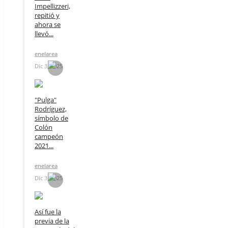
Impellizzeri,
repitió y
ahora se
llevó...
enelarea
Dic 3, 2025
"Pulga"
Rodríguez,
símbolo de
Colón
campeón
2021...
enelarea
Dic 3, 2025
Así fue la
previa de la