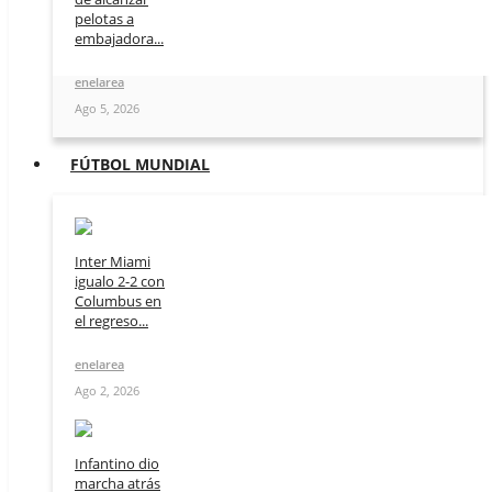
pelotas a
embajadora...
enelarea
Ago 5, 2026
FÚTBOL MUNDIAL
Inter Miami
igualo 2-2 con
Columbus en
el regreso...
enelarea
Ago 2, 2026
Infantino dio
marcha atrás