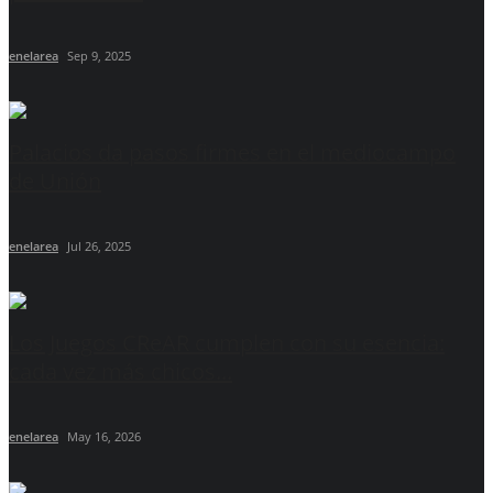
enelarea
Sep 9, 2025
Palacios da pasos firmes en el mediocampo
de Unión
enelarea
Jul 26, 2025
Los Juegos CReAR cumplen con su esencia:
cada vez más chicos...
enelarea
May 16, 2026