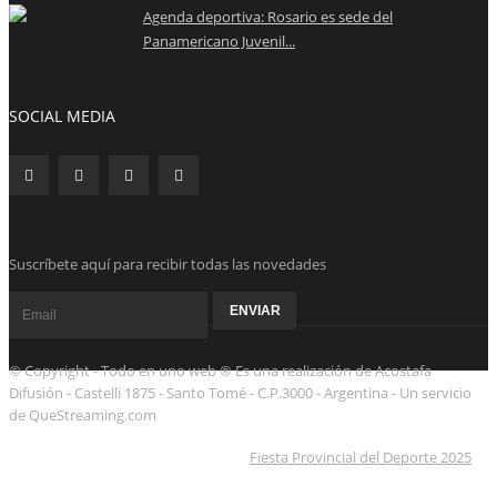
Agenda deportiva: Rosario es sede del
Panamericano Juvenil...
SOCIAL MEDIA
Suscríbete aquí para recibir todas las novedades
© Copyright - Todo en uno web ® Es una realización de Acostafa
Difusión - Castelli 1875 - Santo Tomé - C.P.3000 - Argentina - Un servicio
de QueStreaming.com
Fiesta Provincial del Deporte 2025