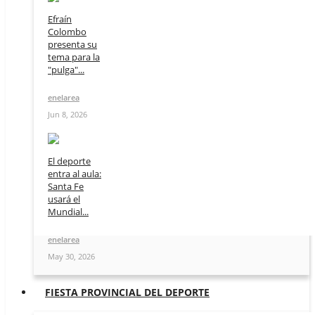
Efraín
Colombo
presenta su
tema para la
"pulga"...
enelarea
Jun 8, 2026
El deporte
entra al aula:
Santa Fe
usará el
Mundial...
enelarea
May 30, 2026
FIESTA PROVINCIAL DEL DEPORTE