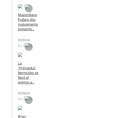
Maximiliano
Pullaro dijo
nuevamente
presente...
enelarea
Dic 3, 2025
La
"Princesita"
Bermúdez se
llevó el
premio a...
enelarea
Dic 3, 2025
Brian