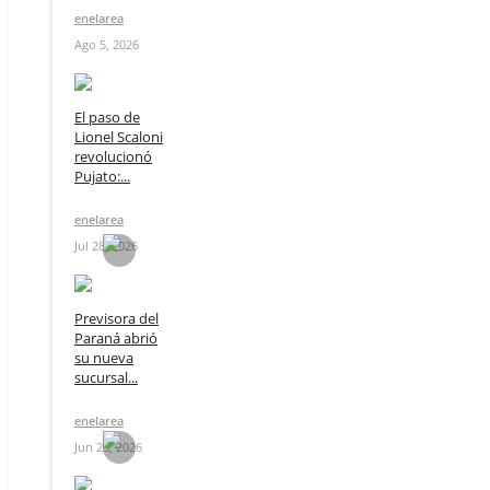
enelarea
Ago 5, 2026
El paso de
Lionel Scaloni
revolucionó
Pujato:...
enelarea
Jul 28, 2026
Previsora del
Paraná abrió
su nueva
sucursal...
enelarea
Jun 23, 2026