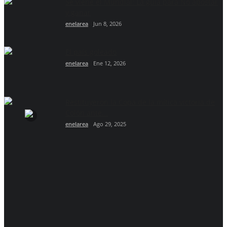
Se viene el Mundial: La guía para No apostar
y ganar
enelarea
Jun 8, 2026
El país goleado
enelarea
Ene 12, 2026
Restituyeron la Copa de la mítica victoria de
Colón ante...
enelarea
Ago 29, 2025