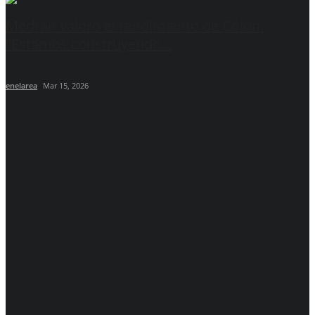
Medrán valoró el rendimiento de Colón:
"Estamos construyendo...
enelarea
Mar 15, 2026