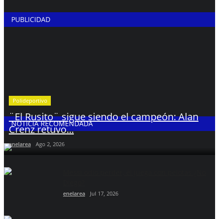
PUBLICIDAD
Polideportivo
¨El Rusito¨ sigue siendo el campeón: Alan
NOTICIA RECOMENDADA
Crenz retuvo...
enelarea
Ago 2, 2026
Messi odio perder, él juega con pelotas ¿No
Diego?
enelarea
Jul 17, 2026