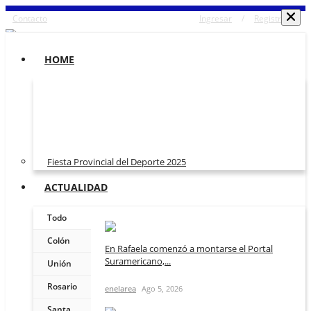
Contacto
Ingresar
/
Registrarse
HOME
Fiesta Provincial del Deporte 2025
ACTUALIDAD
Todo
Colón
En Rafaela comenzó a montarse el Portal
Suramericano,...
Unión
Rosario
enelarea
Ago 5, 2026
Santa