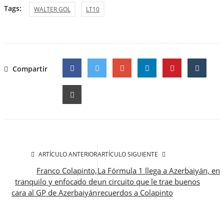
Tags:
WALTER GOL
LT10
Compartir
Facebook
Twitter
Google
ARTÍCULO ANTERIOR
ARTÍCULO SIGUIENTE
Franco Colapinto,
La Fórmula 1 llega a Azerbaiyán, en
tranquilo y enfocado de
un circuito que le trae buenos
cara al GP de Azerbaiyán
recuerdos a Colapinto