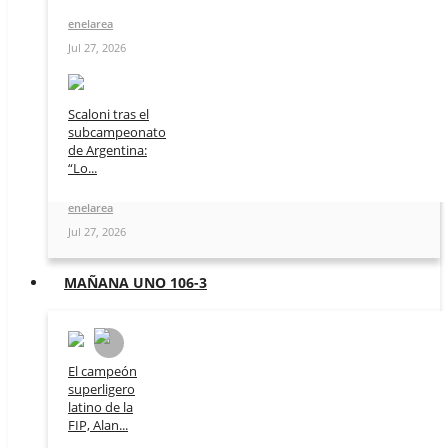
enelarea
Jul 27, 2026
Scaloni tras el
subcampeonato
de Argentina:
“Lo...
enelarea
Jul 27, 2026
MAÑANA UNO 106-3
El campeón
superligero
latino de la
FIP, Alan...