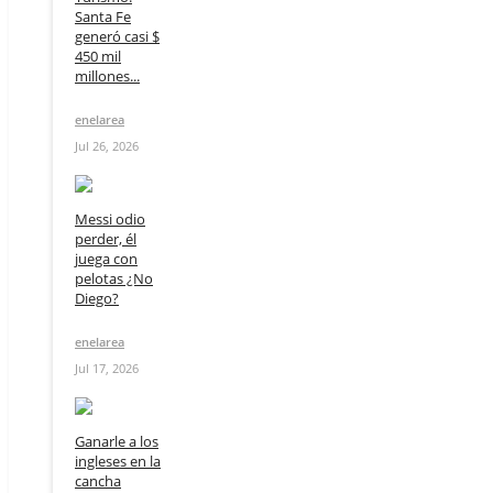
Santa Fe
generó casi $
450 mil
millones...
enelarea
Jul 26, 2026
Messi odio
perder, él
juega con
pelotas ¿No
Diego?
enelarea
Jul 17, 2026
Ganarle a los
ingleses en la
cancha