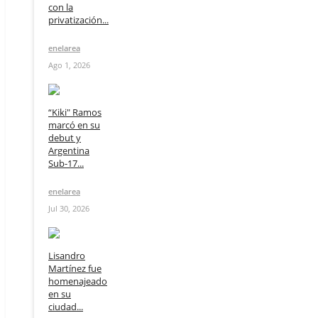
con la
privatización...
enelarea
Ago 1, 2026
“Kiki" Ramos
marcó en su
debut y
Argentina
Sub-17...
enelarea
Jul 30, 2026
Lisandro
Martínez fue
homenajeado
en su
ciudad...