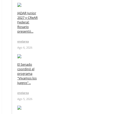
JADAR Junior
2027 y CReAR
Federal:
Rosario
presentó...
enelarea
Ago 6, 2026
El Senado
coordinó el
programa
"Vivamos los
Juegos"...
enelarea
Ago 5, 2026