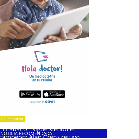
Polideportivo
¨El Rusito¨ sigue siendo el
NOTICIA RECOMENDADA
campeón: Alan Crenz retuvo...