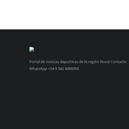
Portal de noticias deportivas de la región litoral Contacto
WhatsApp +54 9 342 4068356