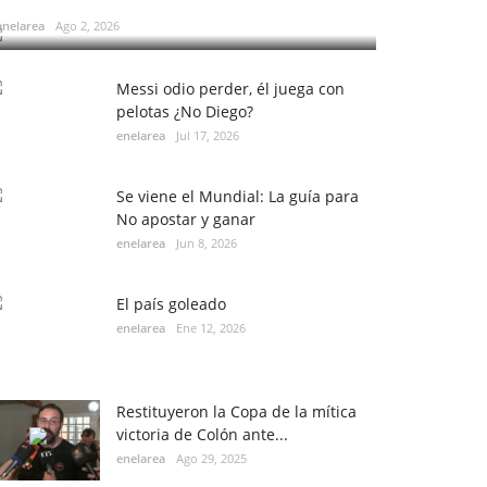
enelarea
Ago 2, 2026
Messi odio perder, él juega con
pelotas ¿No Diego?
enelarea
Jul 17, 2026
Se viene el Mundial: La guía para
No apostar y ganar
enelarea
Jun 8, 2026
El país goleado
enelarea
Ene 12, 2026
Restituyeron la Copa de la mítica
victoria de Colón ante...
enelarea
Ago 29, 2025