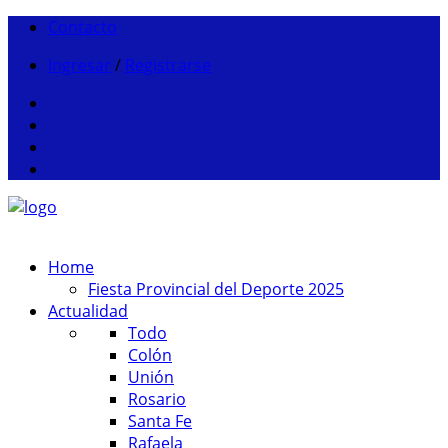
Contacto
Ingresar
/
Registrarse
Home
Fiesta Provincial del Deporte 2025
Actualidad
Todo
Colón
Unión
Rosario
Santa Fe
Rafaela