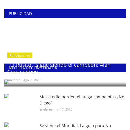
PUBLICIDAD
Polideportivo
¨El Rusito¨ sigue siendo el campeón: Alan
NOTICIA RECOMENDADA
Crenz retuvo...
enelarea
Ago 2, 2026
Messi odio perder, él juega con pelotas ¿No
Diego?
enelarea
Jul 17, 2026
Se viene el Mundial: La guía para No