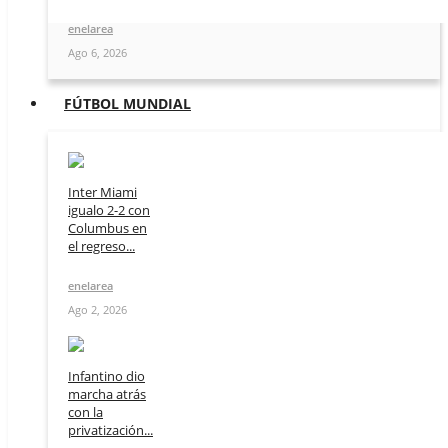
enelarea
Ago 6, 2026
FÚTBOL MUNDIAL
Inter Miami
igualo 2-2 con
Columbus en
el regreso...
enelarea
Ago 2, 2026
Infantino dio
marcha atrás
con la
privatización...