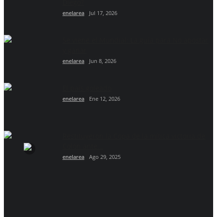
Diego?
enelarea
Jul 17, 2026
Se viene el Mundial: La guía para No apostar
y ganar
enelarea
Jun 8, 2026
El país goleado
enelarea
Ene 12, 2026
Restituyeron la Copa de la mítica victoria de
Colón ante...
enelarea
Ago 29, 2025