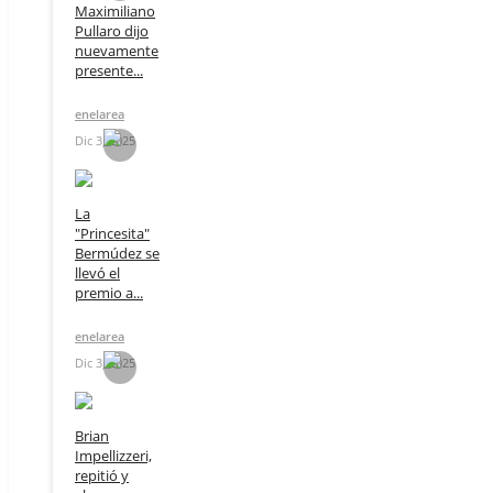
Maximiliano
Pullaro dijo
nuevamente
presente...
enelarea
Dic 3, 2025
La
"Princesita"
Bermúdez se
llevó el
premio a...
enelarea
Dic 3, 2025
Brian
Impellizzeri,
repitió y