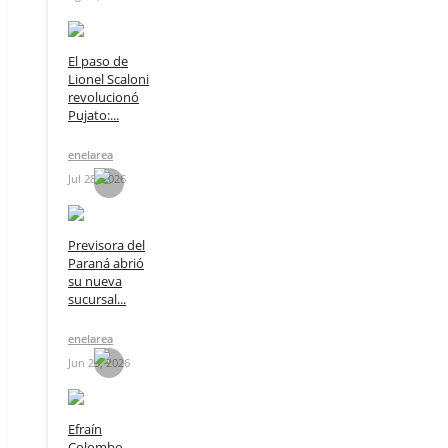
El paso de
Lionel Scaloni
revolucionó
Pujato:...
enelarea
Jul 28, 2026
Previsora del
Paraná abrió
su nueva
sucursal...
enelarea
Jun 23, 2026
Efraín
Colombo