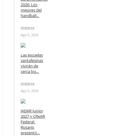
2026: Los
mejores del
handball...
enelarea
Ago 6, 2026
Las escuelas
santafesinas
vivirán de
cerca los...
enelarea
Ago 6, 2026
JADAR Junior
2027 y CReAR
Federal:
Rosario
presentó...