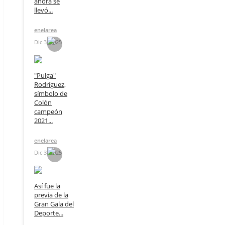
ahora se
llevó...
enelarea
Dic 3, 2025
"Pulga"
Rodríguez,
símbolo de
Colón
campeón
2021...
enelarea
Dic 3, 2025
Así fue la
previa de la
Gran Gala del
Deporte...