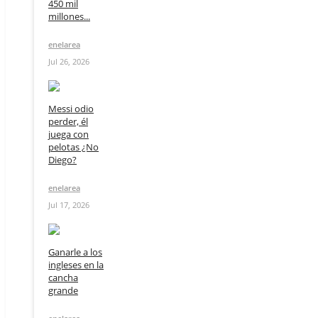
450 mil
millones...
enelarea
Jul 26, 2026
Messi odio
perder, él
juega con
pelotas ¿No
Diego?
enelarea
Jul 17, 2026
Ganarle a los
ingleses en la
cancha
grande