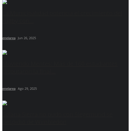
La Municipalidad potencia el crecimiento del
rugby con...
enelarea
Jun 26, 2025
Moviendo Mentes: Más de 160 estudiantes
disputaron la final...
enelarea
Ago 29, 2025
Solana Sierra no pudo con Siegemund se
despidió de Wimbledon