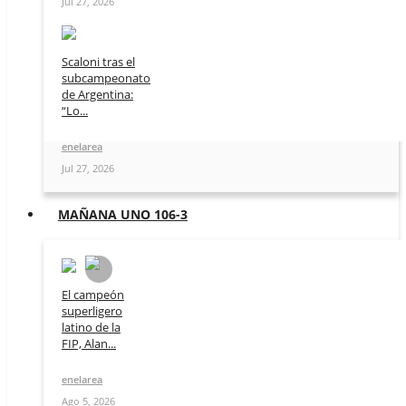
Jul 27, 2026
Scaloni tras el
subcampeonato
de Argentina:
“Lo...
enelarea
Jul 27, 2026
MAÑANA UNO 106-3
El campeón
superligero
latino de la
FIP, Alan...
enelarea
Ago 5, 2026