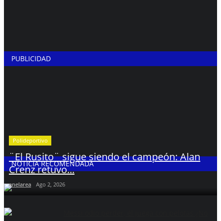
PUBLICIDAD
Polideportivo
¨El Rusito¨ sigue siendo el campeón: Alan
NOTICIA RECOMENDADA
Crenz retuvo...
enelarea
Ago 2, 2026
Messi odio perder, él juega con pelotas ¿No