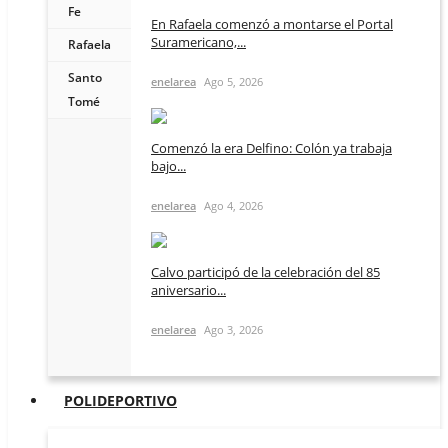
Fe
En Rafaela comenzó a montarse el Portal
Suramericano,...
Rafaela
Santo
enelarea
Ago 5, 2026
Tomé
Comenzó la era Delfino: Colón ya trabaja
bajo...
enelarea
Ago 4, 2026
Calvo participó de la celebración del 85
aniversario...
enelarea
Ago 3, 2026
POLIDEPORTIVO