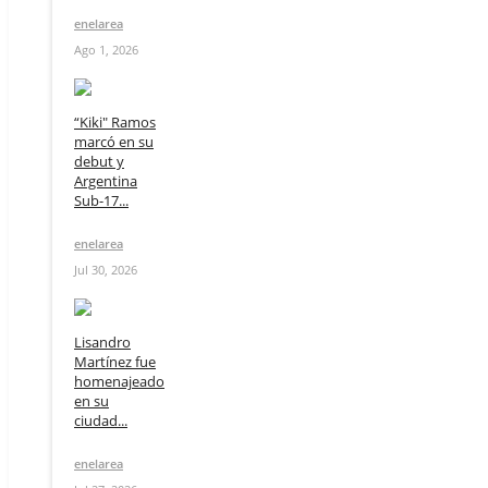
enelarea
Ago 1, 2026
“Kiki" Ramos
marcó en su
debut y
Argentina
Sub-17...
enelarea
Jul 30, 2026
Lisandro
Martínez fue
homenajeado
en su
ciudad...
enelarea