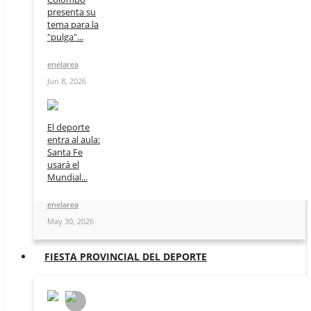
presenta su
tema para la
"pulga"...
enelarea
Jun 8, 2026
El deporte
entra al aula:
Santa Fe
usará el
Mundial...
enelarea
May 30, 2026
FIESTA PROVINCIAL DEL DEPORTE