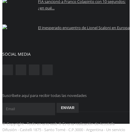
FIA sancionó a Franco Colapinto con 10 segundos:
¿en qué...
El inesperado encuentro de Lionel Scaloni en Europa
SOCIAL MEDIA
Suscríbete aquí para recibir todas las novedades
© Copyright - Todo en uno web ® Es una realización de Acostafa
Difusión - Castelli 1875 - Santo Tomé - C.P.3000 - Argentina - Un servicio