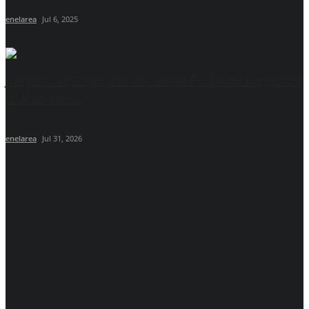
enelarea
Jul 6, 2025
Juegos Suramericanos Santa Fe 2026: Llegaron
materiales...
enelarea
Jul 31, 2026