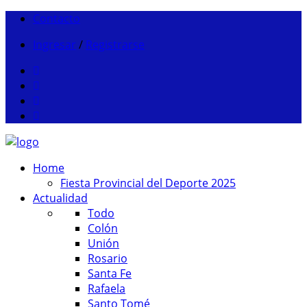
Contacto
Ingresar
/
Registrarse
Home
Fiesta Provincial del Deporte 2025
Actualidad
Todo
Colón
Unión
Rosario
Santa Fe
Rafaela
Santo Tomé