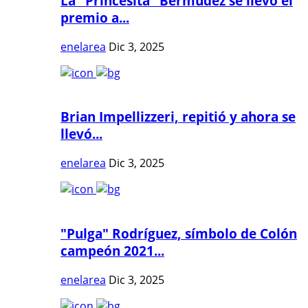
La "Princesita" Bermúdez se llevó el
premio a...
enelarea
Dic 3, 2025
Brian Impellizzeri, repitió y ahora se
llevó...
enelarea
Dic 3, 2025
"Pulga" Rodríguez, símbolo de Colón
campeón 2021...
enelarea
Dic 3, 2025