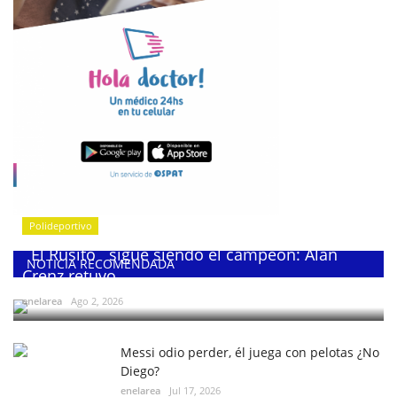
Polideportivo
¨El Rusito¨ sigue siendo el campeón: Alan
NOTICIA RECOMENDADA
Crenz retuvo...
enelarea
Ago 2, 2026
Messi odio perder, él juega con pelotas ¿No
Diego?
enelarea
Jul 17, 2026