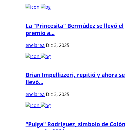
La "Princesita" Bermúdez se llevó el
premio a...
enelarea
Dic 3, 2025
Brian Impellizzeri, repitió y ahora se
llevó...
enelarea
Dic 3, 2025
"Pulga" Rodríguez, símbolo de Colón