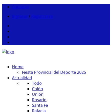
Contacto
Ingresar
/
Registrarse
Home
Fiesta Provincial del Deporte 2025
Actualidad
Todo
Colón
Unión
Rosario
Santa Fe
Rafaela