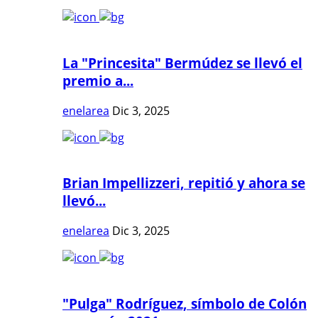
La "Princesita" Bermúdez se llevó el
premio a...
enelarea
Dic 3, 2025
Brian Impellizzeri, repitió y ahora se
llevó...
enelarea
Dic 3, 2025
"Pulga" Rodríguez, símbolo de Colón