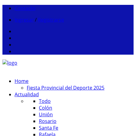
Contacto
Ingresar
/
Registrarse
Home
Fiesta Provincial del Deporte 2025
Actualidad
Todo
Colón
Unión
Rosario
Santa Fe
Rafaela