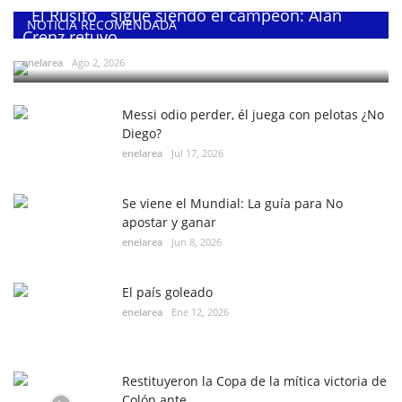
¨El Rusito¨ sigue siendo el campeón: Alan
NOTICIA RECOMENDADA
Crenz retuvo...
enelarea
Ago 2, 2026
Messi odio perder, él juega con pelotas ¿No
Diego?
enelarea
Jul 17, 2026
Se viene el Mundial: La guía para No
apostar y ganar
enelarea
Jun 8, 2026
El país goleado
enelarea
Ene 12, 2026
Restituyeron la Copa de la mítica victoria de
Colón ante...