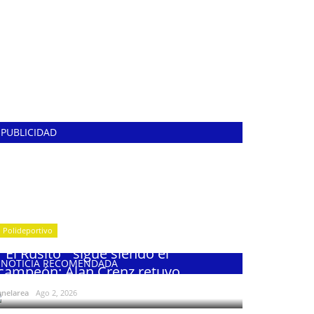
PUBLICIDAD
Polideportivo
¨El Rusito¨ sigue siendo el
NOTICIA RECOMENDADA
campeón: Alan Crenz retuvo...
enelarea
Ago 2, 2026