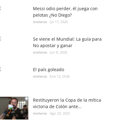
Messi odio perder, él juega con
pelotas ¿No Diego?
enelarea
Jul 17, 2026
Se viene el Mundial: La guía para
No apostar y ganar
enelarea
Jun 8, 2026
El país goleado
enelarea
Ene 12, 2026
Restituyeron la Copa de la mítica
victoria de Colón ante...
enelarea
Ago 29, 2025