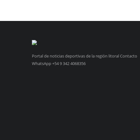
Portal de noticias deportivas de la región litoral Contacto
WhatsApp +54 9 342 4068356