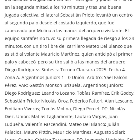
en la segunda mitad, a los 10 minutos y tras una buena
jugada colectiva, el lateral Sebastián Prieto levantó un centro
al segundo palo desde el costado izquierdo, que fue
cabeceado por Molina a las manos del arquero visitante. El
equipo santafesino tuvo su primera llegada de riesgo a los 24
minutos, con un tiro libre del carrilero Mateo Del Blanco que
asistió al volante Mauricio Martínez, quien anticipó al primer
palo y cabeceó, pero su tiro salió a las manos del arquero
Diego Rodríguez. Síntesis: Torneo Clausura 2025. Fecha 4.
Zona A. Argentinos Juniors 1 - 0 Unión. Arbitro: Yael Falcón
Pérez. VAR: Gastón Monson Brizuela. Argentinos Juniors:
Diego Rodríguez; Leandro Lozano, Tobías Ramírez, Erik Godoy,
Sebastián Prieto; Nicolás Oroz, Federico Fattori, Alan Lescano,
Emiliano Viveros; Tomás Molina, Diego Porcel. DT: Nicolás
Diez. Unión: Matías Tagliamonte; Lautaro Vargas, Juan
Ludueña, Valentín Fascendini, Mateo Del Blanco; Julián
Palacios, Mauro Pittón, Mauricio Martínez, Augusto Solari;
Lucas Gamba, Cristian Tarragona. DT: Leonardo Madelón. Gol