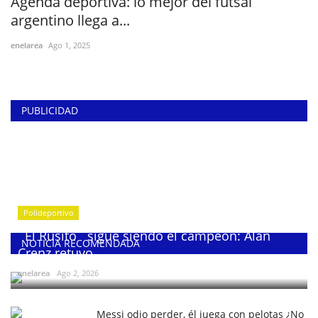
Agenda deportiva: lo mejor del futsal
argentino llega a...
enelarea
Ago 1, 2025
PUBLICIDAD
Polideportivo
¨El Rusito¨ sigue siendo el campeón: Alan
NOTICIA RECOMENDADA
Crenz retuvo...
enelarea
Ago 2, 2026
Messi odio perder, él juega con pelotas ¿No