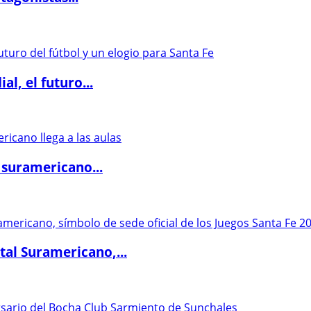
l, el futuro...
 suramericano...
al Suramericano,...