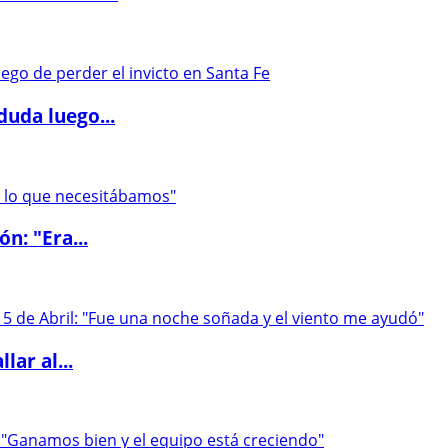
duda luego...
ón: "Era...
lar al...