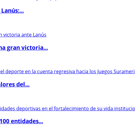
Lanús:...
 gran victoria...
ores del...
00 entidades...