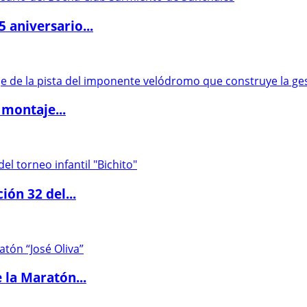
5 aniversario...
 montaje...
ón 32 del...
 la Maratón...