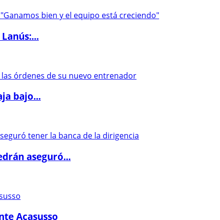
Lanús:...
a bajo...
drán aseguró...
ante Acasusso