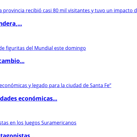
dera,...
cambio...
dades económicas...
agonistas...