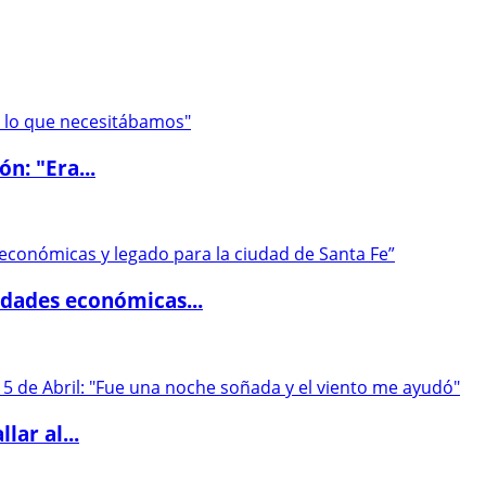
ón: "Era...
dades económicas...
lar al...