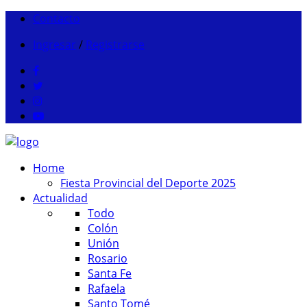
Contacto
Ingresar
/
Registrarse
Home
Fiesta Provincial del Deporte 2025
Actualidad
Todo
Colón
Unión
Rosario
Santa Fe
Rafaela
Santo Tomé