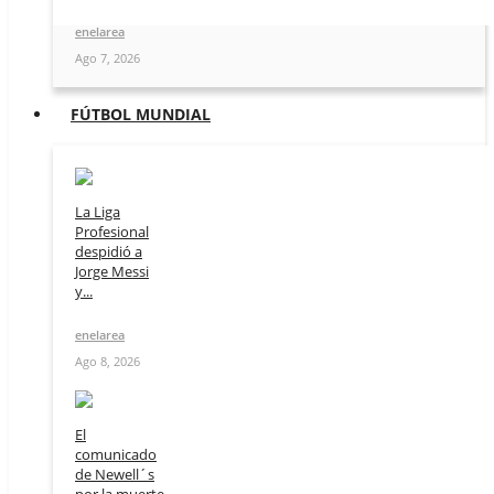
enelarea
Ago 7, 2026
FÚTBOL MUNDIAL
La Liga
Profesional
despidió a
Jorge Messi
y...
enelarea
Ago 8, 2026
El
comunicado
de Newell´s