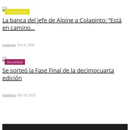
Polideportivo
La banca del jefe de Alpine a Colapinto: “Está
en camino...
enelarea
Ene 8, 2026
Actualidad
Se sorteó la Fase Final de la decimocuarta
edición
enelarea
Dic 10, 2025