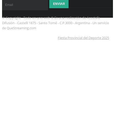
© Copyright - Todo en uno web ® Es una realización de Acostafa
Difusión - Castelli 1875 - Santo Tomé - C.P.3000 - Argentina - Un servicio
de QueStreaming.com
Fiesta Provincial del Deporte 2025