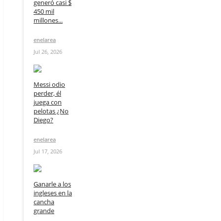
generó casi $
450 mil
millones...
enelarea
Jul 26, 2026
Messi odio
perder, él
juega con
pelotas ¿No
Diego?
enelarea
Jul 17, 2026
Ganarle a los
ingleses en la
cancha
grande