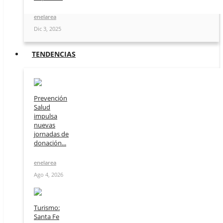
enelarea
Dic 3, 2025
TENDENCIAS
Prevención
Salud
impulsa
nuevas
jornadas de
donación...
enelarea
Ago 4, 2026
Turismo:
Santa Fe