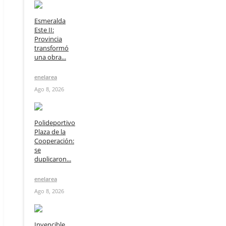
Esmeralda
Este II:
Provincia
transformó
una obra...
enelarea
Ago 8, 2026
Polideportivo
Plaza de la
Cooperación:
se
duplicaron...
enelarea
Ago 8, 2026
Invencible