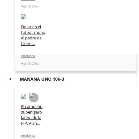
Ago 8, 2026
Dolor en el
fútbol: murió
el padre de
Lionel...
enelarea
Ago 8, 2026
MAÑANA UNO 106-3
El campeón
superligero
latino de la
FIP, Alan...
enelarea