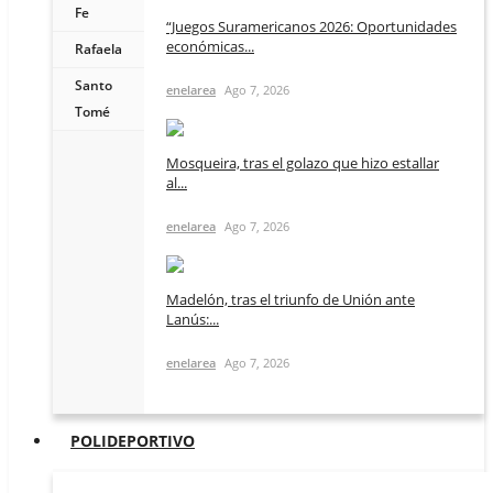
Fe
“Juegos Suramericanos 2026: Oportunidades
económicas...
Rafaela
Santo
enelarea
Ago 7, 2026
Tomé
Mosqueira, tras el golazo que hizo estallar
al...
enelarea
Ago 7, 2026
Madelón, tras el triunfo de Unión ante
Lanús:...
enelarea
Ago 7, 2026
POLIDEPORTIVO