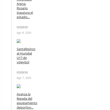
Arena:
Rosario
inaugura el
estadio...
enelarea
Ago 8, 2026
Santafesinos
al mundial
U17 de
vóleybol
enelarea
Ago 7, 2026
Avanza la
llegada del
equipamiento
deportivo...