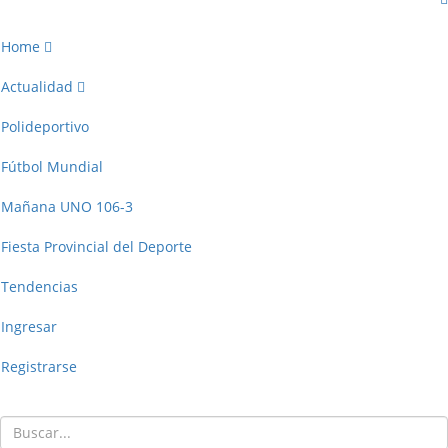
Home
Actualidad
Polideportivo
Fútbol Mundial
Mañana UNO 106-3
Fiesta Provincial del Deporte
Tendencias
Ingresar
Registrarse