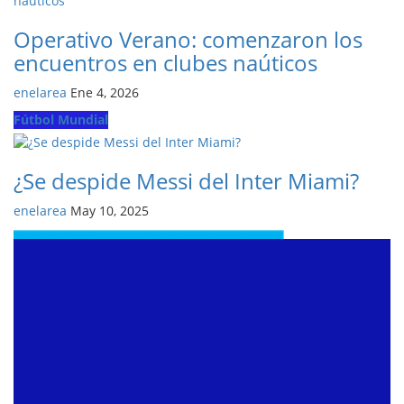
Operativo Verano: comenzaron los
encuentros en clubes naúticos
enelarea
Ene 4, 2026
Fútbol Mundial
¿Se despide Messi del Inter Miami?
enelarea
May 10, 2025