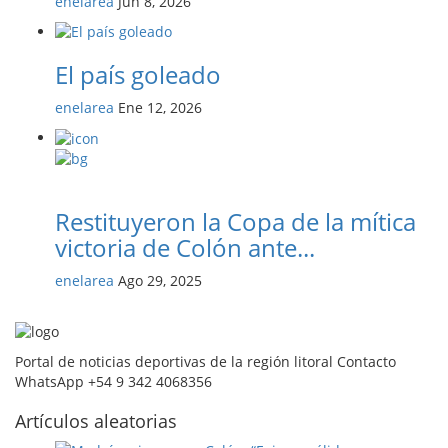
enelarea
Jun 8, 2026
El país goleado
enelarea
Ene 12, 2026
Restituyeron la Copa de la mítica
victoria de Colón ante...
enelarea
Ago 29, 2025
Portal de noticias deportivas de la región litoral Contacto
WhatsApp +54 9 342 4068356
Artículos aleatorias