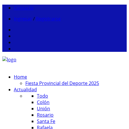
Contacto
Ingresar
/
Registrarse
Home
Fiesta Provincial del Deporte 2025
Actualidad
Todo
Colón
Unión
Rosario
Santa Fe
Rafaela