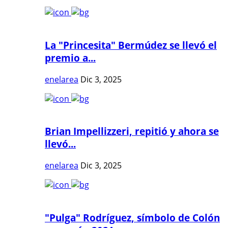
La "Princesita" Bermúdez se llevó el
premio a...
enelarea
Dic 3, 2025
Brian Impellizzeri, repitió y ahora se
llevó...
enelarea
Dic 3, 2025
"Pulga" Rodríguez, símbolo de Colón