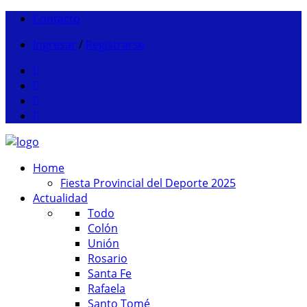
Contacto
Ingresar
/
Registrarse
Home
Fiesta Provincial del Deporte 2025
Actualidad
Todo
Colón
Unión
Rosario
Santa Fe
Rafaela
Santo Tomé