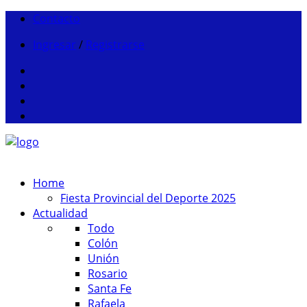
Contacto
Ingresar
/
Registrarse
Home
Fiesta Provincial del Deporte 2025
Actualidad
Todo
Colón
Unión
Rosario
Santa Fe
Rafaela