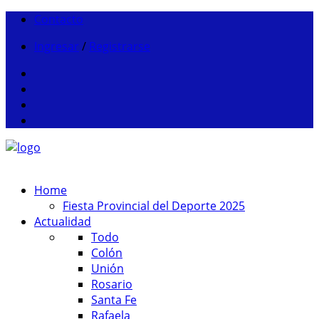
Contacto
Ingresar
/
Registrarse
Home
Fiesta Provincial del Deporte 2025
Actualidad
Todo
Colón
Unión
Rosario
Santa Fe
Rafaela