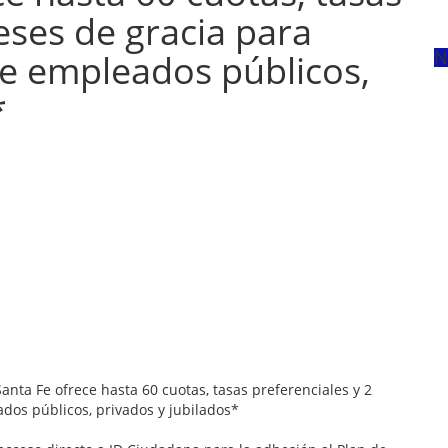
eses de gracia para
N
de empleados públicos,
*