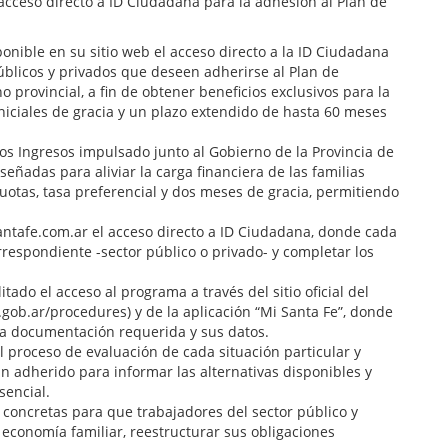
 acceso directo a ID Ciudadana para la adhesión al Plan de
onible en su sitio web el acceso directo a la ID Ciudadana
úblicos y privados que deseen adherirse al Plan de
 provincial, a fin de obtener beneficios exclusivos para la
niciales de gracia y un plazo extendido de hasta 60 meses
 los Ingresos impulsado junto al Gobierno de la Provincia de
ñadas para aliviar la carga financiera de las familias
cuotas, tasa preferencial y dos meses de gracia, permitiendo
santafe.com.ar el acceso directo a ID Ciudadana, donde cada
rrespondiente -sector público o privado- y completar los
ado el acceso al programa a través del sitio oficial del
e.gob.ar/procedures) y de la aplicación “Mi Santa Fe”, donde
 la documentación requerida y sus datos.
l proceso de evaluación de cada situación particular y
 adherido para informar las alternativas disponibles y
sencial.
concretas para que trabajadores del sector público y
economía familiar, reestructurar sus obligaciones