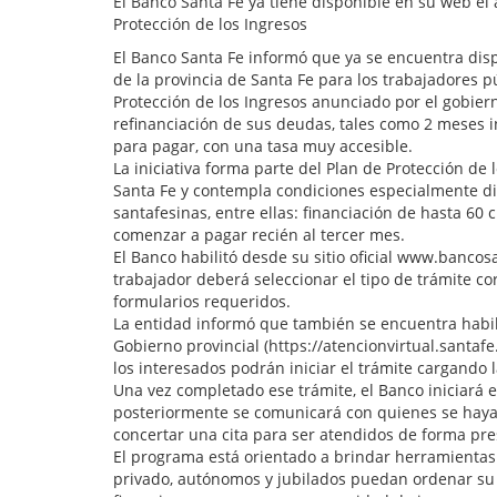
El Banco Santa Fe ya tiene disponible en su web el
Protección de los Ingresos
El Banco Santa Fe informó que ya se encuentra disp
de la provincia de Santa Fe para los trabajadores p
Protección de los Ingresos anunciado por el gobierno
refinanciación de sus deudas, tales como 2 meses i
para pagar, con una tasa muy accesible.
La iniciativa forma parte del Plan de Protección de
Santa Fe y contempla condiciones especialmente dise
santafesinas, entre ellas: financiación de hasta 60 
comenzar a pagar recién al tercer mes.
El Banco habilitó desde su sitio oficial www.banco
trabajador deberá seleccionar el tipo de trámite co
formularios requeridos.
La entidad informó que también se encuentra habilit
Gobierno provincial (https://atencionvirtual.santaf
los interesados podrán iniciar el trámite cargando
Una vez completado ese trámite, el Banco iniciará e
posteriormente se comunicará con quienes se hayan
concertar una cita para ser atendidos de forma pre
El programa está orientado a brindar herramientas 
privado, autónomos y jubilados puedan ordenar su 