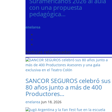
Suramericanos 2026 al aula
con una propuesta
pedagógica...
enelarea
Noticias relacionadas
SANCOR SEGUROS celebró sus
80 años junto a más de 400
Productores...
enelarea
Jun 18, 2026