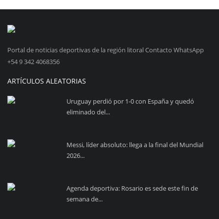
Portal de noticias deportivas de la región litoral Contacto WhatsApp
+54 9 342 4068356
ARTÍCULOS ALEATORIAS
Uruguay perdió por 1-0 con España y quedó
eliminado del...
Messi, líder absoluto: llega a la final del Mundial
2026...
Agenda deportiva: Rosario es sede este fin de
semana de...