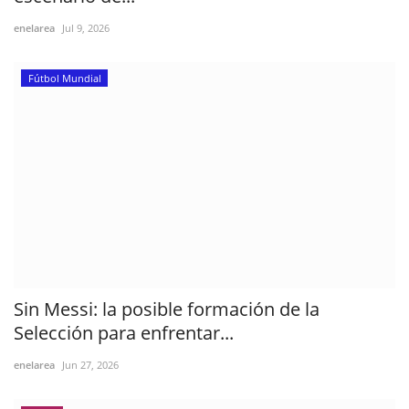
enelarea
Jul 9, 2026
Fútbol Mundial
Sin Messi: la posible formación de la
Selección para enfrentar...
enelarea
Jun 27, 2026