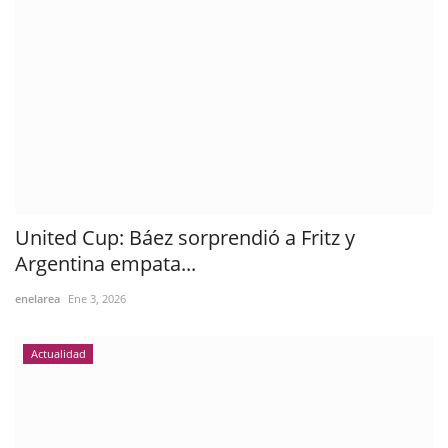
United Cup: Báez sorprendió a Fritz y
Argentina empata...
enelarea
Ene 3, 2026
Actualidad