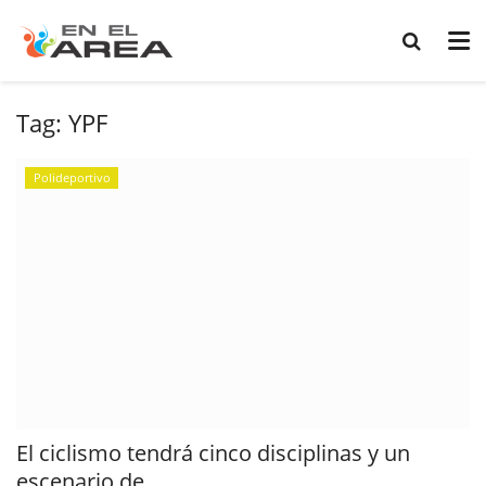
Tag:
YPF
Polideportivo
El ciclismo tendrá cinco disciplinas y un
escenario de...