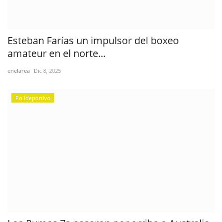
Esteban Farías un impulsor del boxeo
amateur en el norte...
enelarea
Dic 8, 2025
Polideportivo