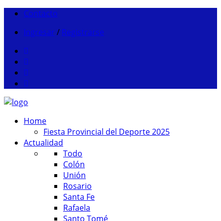
Contacto
Ingresar
/
Registrarse
Home
Fiesta Provincial del Deporte 2025
Actualidad
Todo
Colón
Unión
Rosario
Santa Fe
Rafaela
Santo Tomé