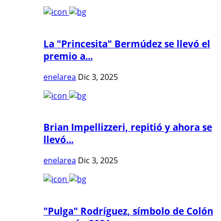
La "Princesita" Bermúdez se llevó el
premio a...
enelarea
Dic 3, 2025
Brian Impellizzeri, repitió y ahora se
llevó...
enelarea
Dic 3, 2025
"Pulga" Rodríguez, símbolo de Colón