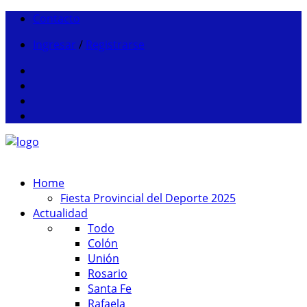
Contacto
Ingresar
/
Registrarse
Home
Fiesta Provincial del Deporte 2025
Actualidad
Todo
Colón
Unión
Rosario
Santa Fe
Rafaela