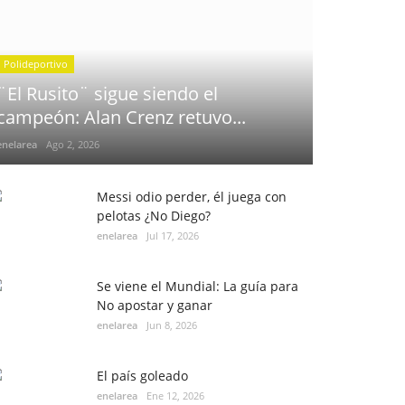
Polideportivo
¨El Rusito¨ sigue siendo el
campeón: Alan Crenz retuvo...
enelarea
Ago 2, 2026
Messi odio perder, él juega con
pelotas ¿No Diego?
enelarea
Jul 17, 2026
Se viene el Mundial: La guía para
No apostar y ganar
enelarea
Jun 8, 2026
El país goleado
enelarea
Ene 12, 2026