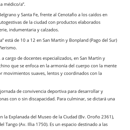
/a médico/a”.
elgrano y Santa Fe, frente al Cenotafio a los caídos en
 autogestivas de la ciudad con productos elaborados
erie, indumentaria y calzados.
a” está de 10 a 12 en San Martín y Bonpland (Pago del Sur)
añerismo.
i, a cargo de docentes especializados, en San Martín y
o chino que se enfoca en la armonía del cuerpo con la mente
 por movimientos suaves, lentos y coordinados con la
 jornada de convivencia deportiva para desarrollar y
onas con o sin discapacidad. Para culminar, se dictará una
 en la Explanada del Museo de la Ciudad (Bv. Oroño 2361),
l Tango (Av. Illia 1750). Es un espacio destinado a las