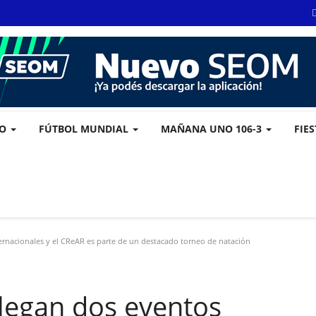
VO
FÚTBOL MUNDIAL
MAÑANA UNO 106-3
FIE
ernacionales y el CReAR es parte de un destacado torneo de natación
llegan dos eventos