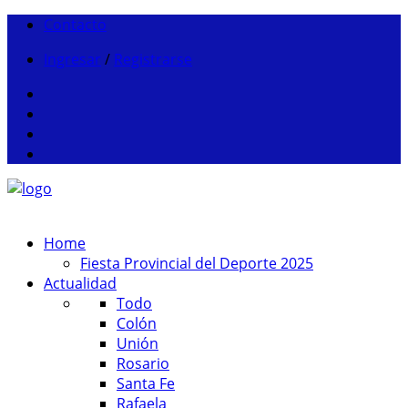
Contacto
Ingresar
/
Registrarse
Home
Fiesta Provincial del Deporte 2025
Actualidad
Todo
Colón
Unión
Rosario
Santa Fe
Rafaela