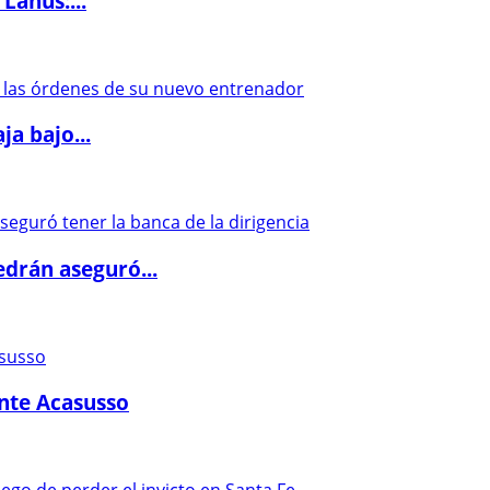
Lanús:...
a bajo...
drán aseguró...
ante Acasusso