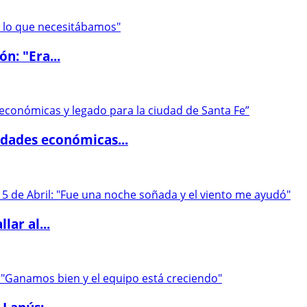
ón: "Era...
dades económicas...
lar al...