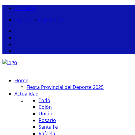
Contacto
Ingresar
/
Registrarse
Home
Fiesta Provincial del Deporte 2025
Actualidad
Todo
Colón
Unión
Rosario
Santa Fe
Rafaela