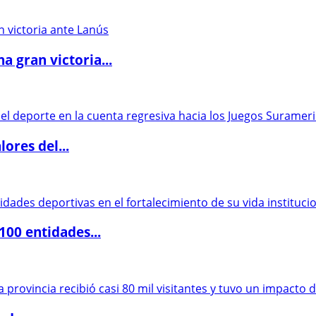
 gran victoria...
ores del...
00 entidades...