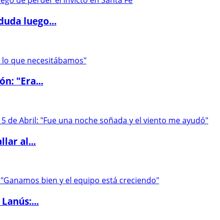
duda luego...
ón: "Era...
lar al...
Lanús:...