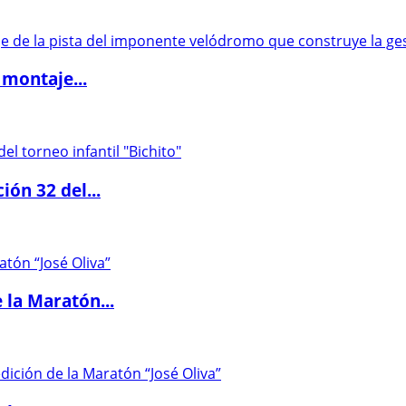
 montaje...
ón 32 del...
 la Maratón...