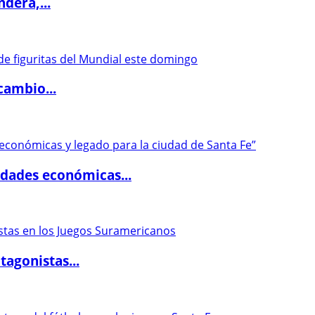
dera,...
cambio...
dades económicas...
agonistas...