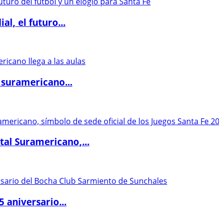
l, el futuro...
 suramericano...
al Suramericano,...
5 aniversario...