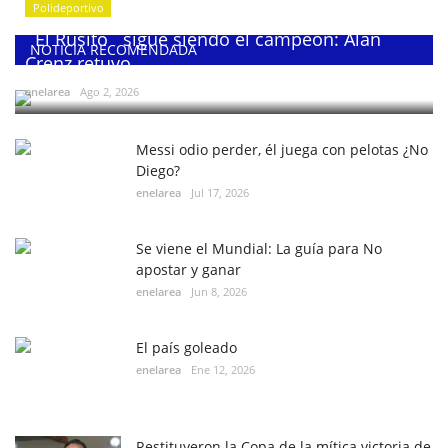
Polideportivo
¨El Rusito¨ sigue siendo el campeón: Alan
NOTICIA RECOMENDADA
Crenz retuvo...
enelarea
Ago 2, 2026
Messi odio perder, él juega con pelotas ¿No
Diego?
enelarea
Jul 17, 2026
Se viene el Mundial: La guía para No
apostar y ganar
enelarea
Jun 8, 2026
El país goleado
enelarea
Ene 12, 2026
Restituyeron la Copa de la mítica victoria de