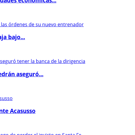
dades económicas...
a bajo...
drán aseguró...
ante Acasusso