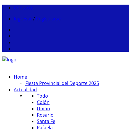
Contacto
Ingresar
/
Registrarse
Home
Fiesta Provincial del Deporte 2025
Actualidad
Todo
Colón
Unión
Rosario
Santa Fe
Rafaela