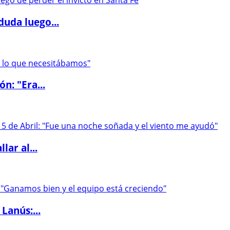
duda luego...
ón: "Era...
lar al...
Lanús:...