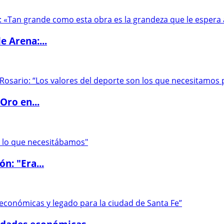
e Arena:...
Oro en...
ón: "Era...