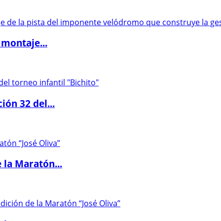
 montaje...
ón 32 del...
 la Maratón...