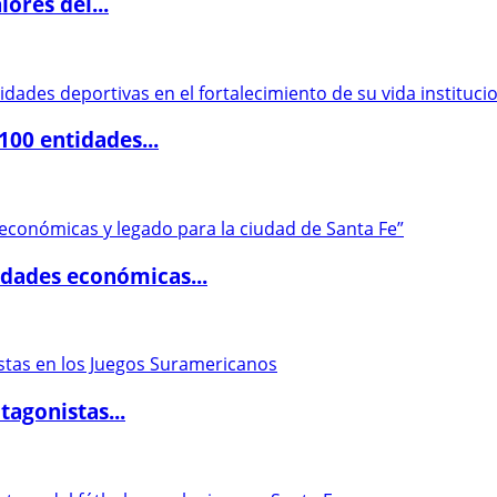
ores del...
00 entidades...
dades económicas...
agonistas...