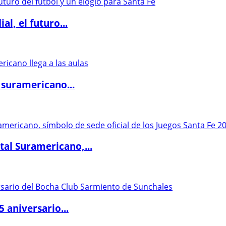
l, el futuro...
 suramericano...
al Suramericano,...
5 aniversario...