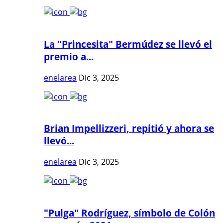
La "Princesita" Bermúdez se llevó el
premio a...
enelarea
Dic 3, 2025
Brian Impellizzeri, repitió y ahora se
llevó...
enelarea
Dic 3, 2025
"Pulga" Rodríguez, símbolo de Colón