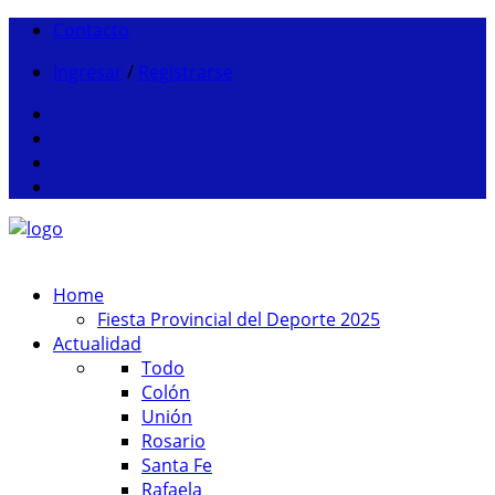
Contacto
Ingresar
/
Registrarse
Home
Fiesta Provincial del Deporte 2025
Actualidad
Todo
Colón
Unión
Rosario
Santa Fe
Rafaela