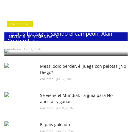
Polideportivo
¨El Rusito¨ sigue siendo el campeón: Alan
NOTICIA RECOMENDADA
Crenz retuvo...
enelarea
Ago 2, 2026
Messi odio perder, él juega con pelotas ¿No
Diego?
enelarea
Jul 17, 2026
Se viene el Mundial: La guía para No
apostar y ganar
enelarea
Jun 8, 2026
El país goleado
enelarea
Ene 12, 2026