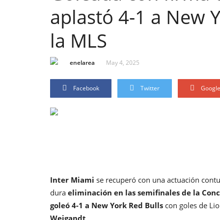
aplastó 4-1 a New Y
la MLS
enelarea
May 4, 2025
Facebook
Twitter
Googl
Inter Miami
se recuperó con una actuación cont
dura
eliminación en las semifinales de la Co
goleó 4-1 a New York Red Bulls
con goles de Lio
Weigandt
.