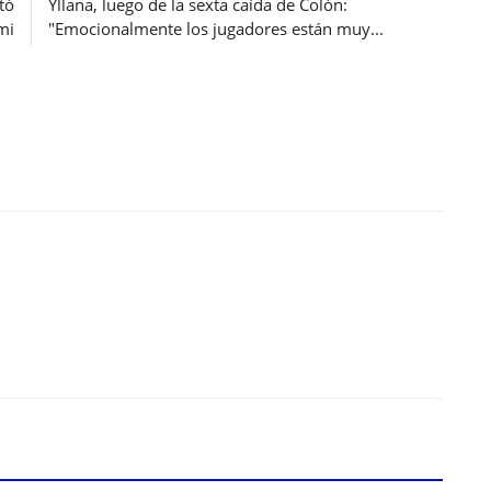
tó
Yllana, luego de la sexta caída de Colón:
mi
"Emocionalmente los jugadores están muy...