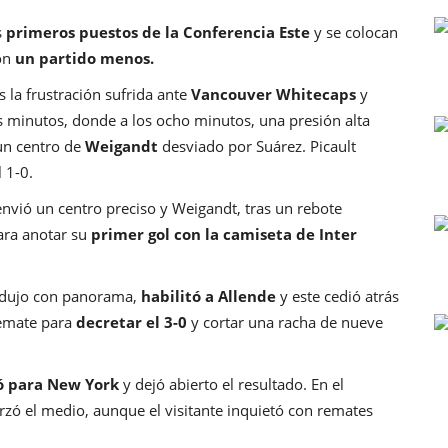
s
primeros puestos de la Conferencia Este
y se colocan
con
un partido menos.
s la frustración sufrida ante
Vancouver Whitecaps
y
s minutos, donde a los ocho minutos, una presión alta
un centro de
Weigandt
desviado por Suárez. Picault
 1-0.
nvió un centro preciso y Weigandt, tras un rebote
para anotar su
primer gol con la camiseta de Inter
dujo con panorama,
habilitó a Allende
y este cedió atrás
remate para
decretar el 3-0
y cortar una racha de nueve
ó para New York
y dejó abierto el resultado. En el
rzó el medio, aunque el visitante inquietó con remates