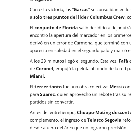
Con esta victoria, las “
Garzas
” se consolidan en lo
a
solo tres puntos del líder Columbus Crew
, 
El
conjunto de Florida
salió decidido a dejar atrá
encontró la apertura del marcador en los primero
derivó en un error de Carmona, que terminó con 
apareció en soledad en el segundo palo y marcó el
A los 29 minutos llegó el segundo. Esta vez,
Fafà
e
de
Coronel
, empujó la pelota al fondo de la red 
Miami.
El
tercer tanto
fue una obra colectiva:
Messi
con
para
Suárez
, quien aprovechó un rebote tras su 
partidos sin convertir.
Antes del entretiempo,
Choupo-Moting descont
complemento, el ingreso de
Telasco Segovia
refo
desde afuera del área que no lograron precisión.