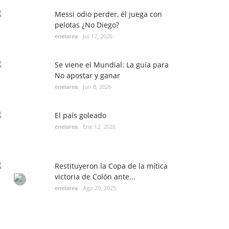
Messi odio perder, él juega con
pelotas ¿No Diego?
enelarea
Jul 17, 2026
Se viene el Mundial: La guía para
No apostar y ganar
enelarea
Jun 8, 2026
El país goleado
enelarea
Ene 12, 2026
Restituyeron la Copa de la mítica
victoria de Colón ante...
enelarea
Ago 29, 2025