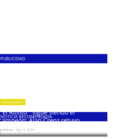
PUBLICIDAD
Polideportivo
¨El Rusito¨ sigue siendo el
NOTICIA RECOMENDADA
campeón: Alan Crenz retuvo...
enelarea
Ago 2, 2026