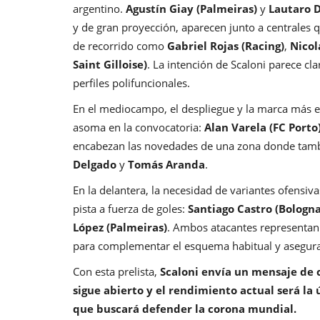
argentino.
Agustín Giay (Palmeiras)
y
Lautaro D
y de gran proyección, aparecen junto a centrales
de recorrido como
Gabriel Rojas (Racing)
,
Nicol
Saint Gilloise)
. La intención de Scaloni parece cl
perfiles polifuncionales.
En el mediocampo, el despliegue y la marca más el
asoma en la convocatoria:
Alan Varela (FC Porto
encabezan las novedades de una zona donde tamb
Delgado
y
Tomás Aranda
.
En la delantera, la necesidad de variantes ofensiv
pista a fuerza de goles:
Santiago Castro (Bologna
López (Palmeiras)
. Ambos atacantes representan 
para complementar el esquema habitual y asegurar
Con esta prelista,
Scaloni envía un mensaje de 
sigue abierto y el rendimiento actual será la 
que buscará defender la corona mundial.