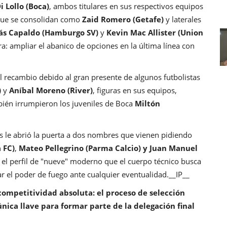
i Lollo (Boca)
, ambos titulares en sus respectivos equipos
 que se consolidan como
Zaid Romero (Getafe)
y laterales
ás Capaldo (Hamburgo SV)
y
Kevin Mac Allister (Union
ara: ampliar el abanico de opciones en la última línea con
 recambio debido al gran presente de algunos futbolistas
)
y
Aníbal Moreno (River)
, figuras en sus equipos,
ién irrumpieron los juveniles de Boca
Miltón
as le abrió la puerta a dos nombres que vienen pidiendo
 FC)
,
Mateo Pellegrino (Parma Calcio) y Juan Manuel
el perfil de "nueve" moderno que el cuerpo técnico busca
 el poder de fuego ante cualquier eventualidad.__IP__
competitividad absoluta: el proceso de selección
única llave para formar parte de la delegación final