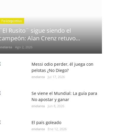
Polideportivo
¨El Rusito¨ sigue siendo el
campeón: Alan Crenz retuvo...
enelarea
Ago 2, 2026
Messi odio perder, él juega con
pelotas ¿No Diego?
enelarea
Jul 17, 2026
Se viene el Mundial: La guía para
No apostar y ganar
enelarea
Jun 8, 2026
El país goleado
enelarea
Ene 12, 2026