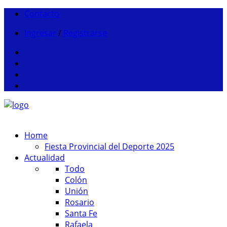
Contacto
Ingresar
/
Registrarse
Home
Fiesta Provincial del Deporte 2025
Actualidad
Todo
Colón
Unión
Rosario
Santa Fe
Rafaela