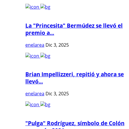
La "Princesita" Bermúdez se llevó el
premio a...
enelarea
Dic 3, 2025
Brian Impellizzeri, repitió y ahora se
llevó...
enelarea
Dic 3, 2025
"Pulga" Rodríguez, símbolo de Colón